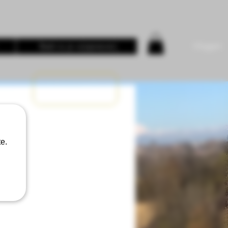
Inloggen
Boek nu je wijnproeverij
e.