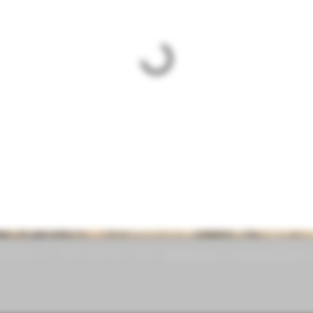
lle Nabisso 5 | 14057 Isola d'Asti | Italia |
info@idivini.org
|
+39 347 92 99 347