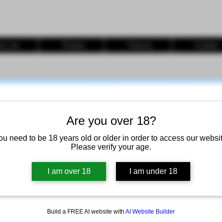
er ons
Wijnen
Nieuws
Contact
Boek je wijntasting
Are you over 18?
Een unieke wijnproeverij & rondleiding door onze wijnmakerij.
ou need to be 18 years old or older in order to access our websit
Please verify your age.
I am over 18
I am under 18
Build a FREE AI website with
AI Website Builder