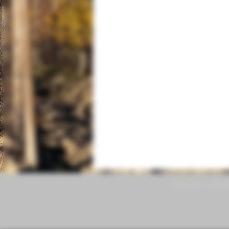
iDivini SSA | Via Va