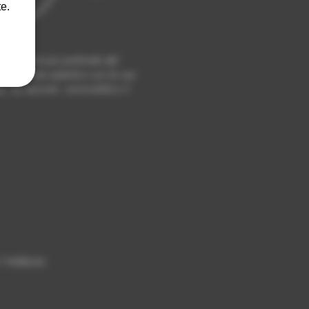
e.
ta l’anima più profonda del
dal legame autentico con le sue
ra racconti, convivialità e il
 Nebbiolo