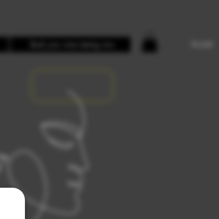
Accedi
Book your wine tasting now