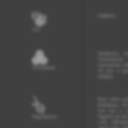
Nebbiolo
Uva
Vendemmia ma
Fermentazione
macerazione sull
Vinificazione
24 mesi in gran
bottiglia.
Rosso rubino pr
brillantezza, c
frutti rossi e
fragolina di bo
Degustazione
viola. L’affina
spezie dolci, t