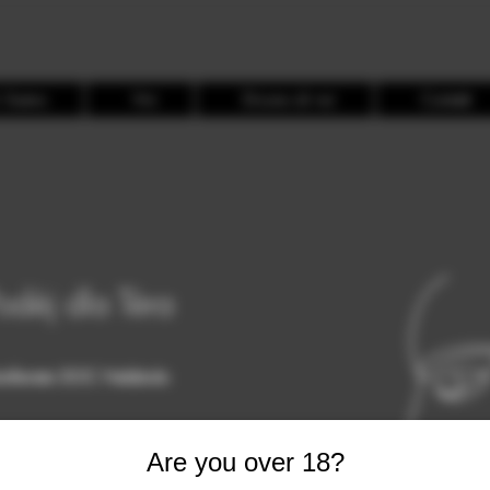
 Siamo
Vini
Dicono di noi
Contatti
odèj dla Tèra
nferrato DOC Nebbiolo
Are you over 18?