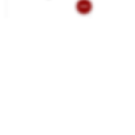
Book Now
Politica di cancellazione /
Cancellation policy
Per annullare o riprogrammare vi preghiamo di
contattarci almeno 24 ore prima.
To cancel or reschedule, please contact us at
least 24 hours in advance.
Contactdetails