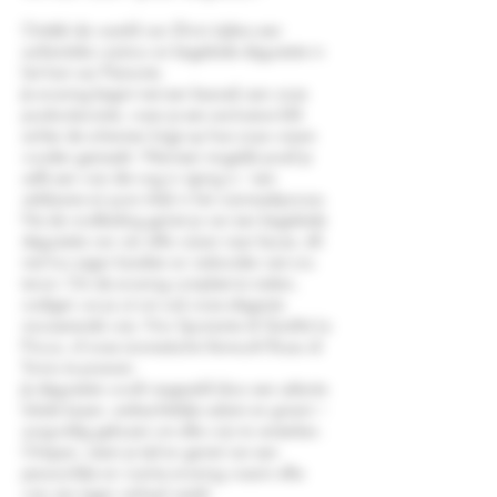
Ontdek de wereld van iDivini tijdens een
authentieke wijntour en begeleide degustatie in
het hart van Piemonte.
Je ervaring begint met een bezoek aan onze
productieruimte, waar je een exclusieve blik
achter de schermen krijgt op hoe onze wijnen
worden gemaakt. Wanneer mogelijk proef je
zelfs een wijn die nog in rijping is – een
zeldzame en pure inkijk in het wijnmaakproces.
Na de rondleiding geniet je van een begeleide
degustatie van vier stille wijnen naar keuze, elk
met hun eigen karakter en verbonden met ons
terroir. Om de ervaring compleet te maken,
nodigen we je uit om ook onze elegante
mousserende wijn, Vino Spumante di Qualità La
Pricca, of onze aromatische Vermouth Rosso di
Torino te proeven.
Je degustatie wordt vergezeld door een selectie
lokale kazen, ambachtelijke salami en grissini –
zorgvuldig gekozen om elke wijn te versterken.
Ontspan, neem je tijd en geniet van een
persoonlijke en warme ervaring waarin elke
wijn zijn eigen verhaal vertelt.