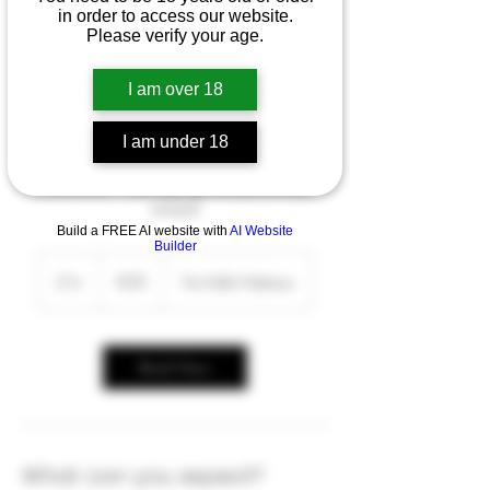
The iDivini Wine
in order to access our website.
Please verify your age.
Experience
I am over 18
(Nederlands)
I am under 18
Wijnbezoek & degustatie in het hart van
Monferrato – kleine groep met persoonlijke
aanpak
Build a FREE AI website with
AI Website
Builder
20
euros
2 hr
2
€20
Via Valle Nabisso
h
r
Book Now
What can you expect?